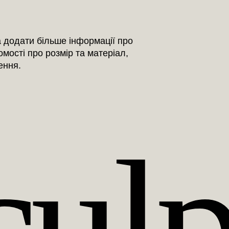
клієнтами і запевни
ваші товари без сумн
а додати більше інформації про
мості про розмір та матеріал,
ення.
culp